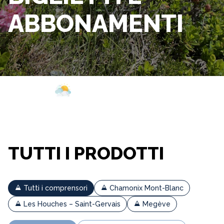
ABBONAMENTI
Webcam
Aperture
Meteo
TUTTI I PRODOTTI
Tutti i comprensori
Chamonix Mont-Blanc
Les Houches – Saint-Gervais
Megève