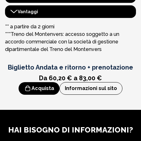
Area dell'Evasion del Monte Bianco
Aiguille du Midi
Vantaggi
Seggiovia di Bossons
Montenvers - Mer de Glace***
Opuscolo sui benefici
** a partire da 2 giorni
***Treno del Montenvers: accesso soggetto a un
Zona di Saint-Gervais**
Funicolare del Monte Bianco
Esperienza cinematografica immersiva in 4D
accordo commerciale con la società di gestione
dipartimentale del Treno del Montenvers
Zona di Contamines**
Skyway - Monte Bianco**
Facile accesso al TER Mont-Blanc Express
Funivia di Courmayeur - Italia**
Panorama sul Monte Bianco
Biglietto
Andata e ritorno + prenotazione
Da 60,20 € a 83,00 €
Acquista
Informazioni sul sito
HAI BISOGNO DI INFORMAZIONI?