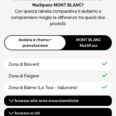
Multipass MONT BLANC?
Con questa tabella comparativa ti aiutiamo a
comprendere meglio le differenze tra questi due
prodotti.
Andata e ritorno +
MONT BLANC
prenotazione
MultiPass
Zona di Brévent
Zona di Flégère
Zona di Balme (Le Tour - Vallorcine)
Accesso alle aree escursionistiche
Zona di Houches-Saint-Gervais
Accesso ai siti