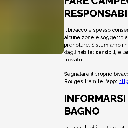
FARE CAMPE
RESPONSABI
Il bivacco è spesso consent
alcune zone è soggetto a
prenotare. Sistemiamo i n
dagli habitat sensibili, e 
trovato.
Segnalare il proprio bivac
Rouges tramite l'app:
htt
INFORMARSI 
BAGNO
In alcuni laghi d'alta quo