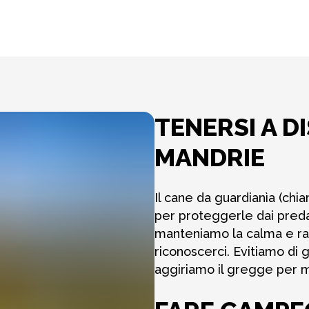
TENERSI A D
MANDRIE
Il cane da guardianìa (ch
per proteggerle dai predat
manteniamo la calma e ral
riconoscerci. Evitiamo di g
aggiriamo il gregge per 