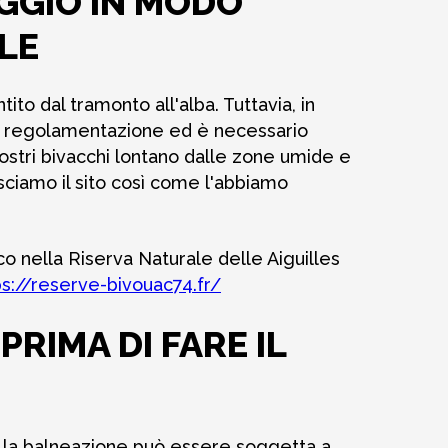
GGIO IN MODO
LE
ito dal tramonto all'alba. Tuttavia, in
 regolamentazione ed è necessario
ostri bivacchi lontano dalle zone umide e
lasciamo il sito così come l'abbiamo
co nella Riserva Naturale delle Aiguilles
ps://reserve-bivouac74.fr/
PRIMA DI FARE IL
ta la balneazione può essere soggetta a