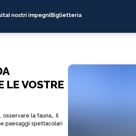
sita
I nostri impegni
Biglietteria
DA
 LE VOSTRE
, osservare la fauna… Il
te paesaggi spettacolari