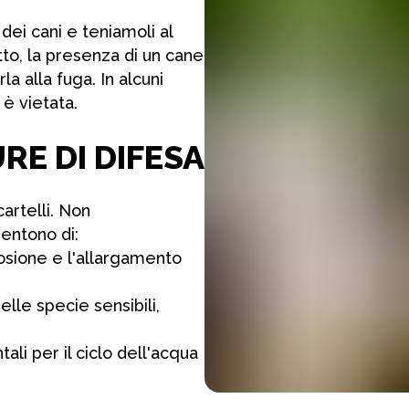
dei cani e teniamoli al
to, la presenza di un cane
a alla fuga. In alcuni
 è vietata.
RE DI DIFESA
artelli. Non
sentono di:
erosione e l'allargamento
lle specie sensibili,
li per il ciclo dell'acqua