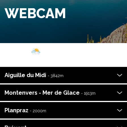
WEBCAM
Webcam
Aperture
Meteo
Aiguille du Midi
-
3842
m
Montenvers - Mer de Glace
-
1913
m
Planpraz
-
2000
m