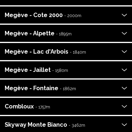
Megève - Cote 2000
-
2000
m
Megève - Alpette
-
1895
m
Megève - Lac d'Arbois
-
1840
m
Megève - Jaillet
-
1580
m
Megève - Fontaine
-
1862
m
Combloux
-
1757
m
Skyway Monte Bianco
-
3462
m