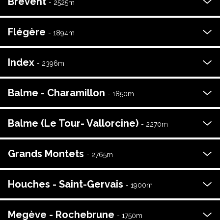
Brévent
-
2525
m
Flégère
-
1894
m
Index
-
2396
m
Balme - Charamillon
-
1850
m
Balme (Le Tour- Vallorcine)
-
2270
m
Grands Montets
-
2765
m
Houches - Saint-Gervais
-
1900
m
Megève - Rochebrune
-
1750
m